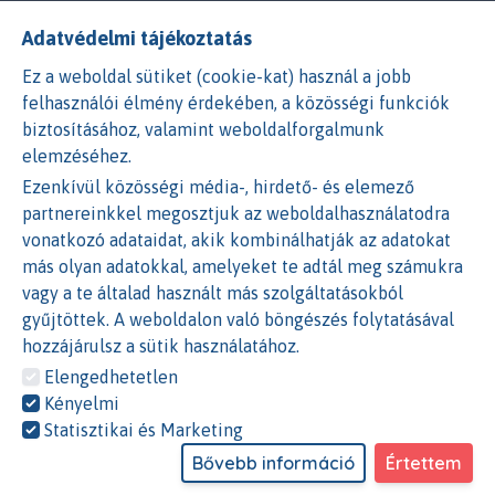
Adatvédelmi tájékoztatás
A Facebook és Google bejelenetkezés nem érhető el.
Ennek okai az alábbiak lehetnek:
Ez a weboldal sütiket (cookie-kat) használ a jobb
felhasználói élmény érdekében, a közösségi funkciók
1)
A cookie beállításoknál nem engedélyezted a
biztosításához, valamint weboldalforgalmunk
Statisztikai és Marketing
sütiket. Ezen beállításokat a
elemzéséhez.
weboldalon a GYIK GDPR részénél tudod módosítani.
Ezenkívül közösségi média-, hirdető- és elemező
vagy
partnereinkkel megosztjuk az weboldalhasználatodra
vonatkozó adataidat, akik kombinálhatják az adatokat
2)
A böngésződben nem engedélyezted a
Harmadik féltől
más olyan adatokkal, amelyeket te adtál meg számukra
származó
sütik használatát. Ezen beállításokat a
vagy a te általad használt más szolgáltatásokból
böngésződben tudod módosítani.
gyűjtöttek. A weboldalon való böngészés folytatásával
hozzájárulsz a sütik használatához.
VAGY
Elengedhetetlen
Kényelmi
Bejelentkezés e-maillel és jelszóval
Statisztikai és Marketing
Email cím
*
Bővebb információ
Értettem