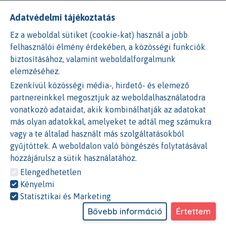
Adatvédelmi tájékoztatás
A Facebook és Google bejelenetkezés nem érhető el.
Ennek okai az alábbiak lehetnek:
Ez a weboldal sütiket (cookie-kat) használ a jobb
felhasználói élmény érdekében, a közösségi funkciók
1)
A cookie beállításoknál nem engedélyezted a
biztosításához, valamint weboldalforgalmunk
Statisztikai és Marketing
sütiket. Ezen beállításokat a
elemzéséhez.
weboldalon a GYIK GDPR részénél tudod módosítani.
Ezenkívül közösségi média-, hirdető- és elemező
vagy
partnereinkkel megosztjuk az weboldalhasználatodra
vonatkozó adataidat, akik kombinálhatják az adatokat
2)
A böngésződben nem engedélyezted a
Harmadik féltől
más olyan adatokkal, amelyeket te adtál meg számukra
származó
sütik használatát. Ezen beállításokat a
vagy a te általad használt más szolgáltatásokból
böngésződben tudod módosítani.
gyűjtöttek. A weboldalon való böngészés folytatásával
hozzájárulsz a sütik használatához.
VAGY
Elengedhetetlen
Kényelmi
Bejelentkezés e-maillel és jelszóval
Statisztikai és Marketing
Email cím
*
Bővebb információ
Értettem