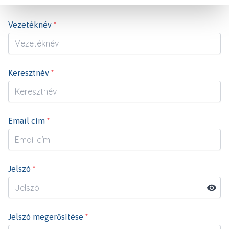
Magánszemély
Céges
Vezetéknév
*
Keresztnév
*
Email cím
*
Jelszó
*
Jelszó megerősítése
*