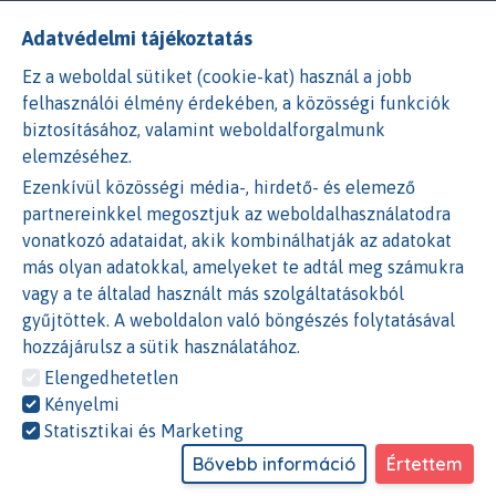
Adatvédelmi tájékoztatás
A Facebook és Google bejelenetkezés nem érhető el.
Ennek okai az alábbiak lehetnek:
Ez a weboldal sütiket (cookie-kat) használ a jobb
felhasználói élmény érdekében, a közösségi funkciók
1)
A cookie beállításoknál nem engedélyezted a
biztosításához, valamint weboldalforgalmunk
Statisztikai és Marketing
sütiket. Ezen beállításokat a
elemzéséhez.
weboldalon a GYIK GDPR részénél tudod módosítani.
Ezenkívül közösségi média-, hirdető- és elemező
vagy
partnereinkkel megosztjuk az weboldalhasználatodra
vonatkozó adataidat, akik kombinálhatják az adatokat
2)
A böngésződben nem engedélyezted a
Harmadik féltől
más olyan adatokkal, amelyeket te adtál meg számukra
származó
sütik használatát. Ezen beállításokat a
vagy a te általad használt más szolgáltatásokból
böngésződben tudod módosítani.
gyűjtöttek. A weboldalon való böngészés folytatásával
hozzájárulsz a sütik használatához.
VAGY
Elengedhetetlen
Kényelmi
Regisztráció:
Statisztikai és Marketing
Fiók típusa
Bővebb információ
Értettem