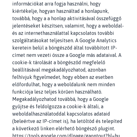
információkat arra fogja használni, hogy
kiértékelje, hogyan használtad a honlapunk,
továbbá, hogy a a honlap aktivitásával összefüggő
jelentéseket készítsen, valamint, hogy a weboldal-
és az internethasználattal kapcsolatos további
szolgáltatásokat teljesítsen. A Google Analytics
keretein belül a böngésződ által továbbított IP-
címet nem vezeti össze a Google más adataival. A
cookie-k tárolását a böngésződ megfelelő
beállításával megakadályozhatod, azonban
felhívjuk figyelmedet, hogy ebben az esetben
előfordulhat, hogy a weboldalunk nem minden
funkciója lesz teljes körűen használható.
Megakadályozhatod továbbá, hogy a Google
gyűjtse és feldolgozza a cookie-k általi, a
weboldalhasználatoddal kapcsolatos adataid
(beleértve az IP-címet is), ha letöltöd és telepíted
a következő linken elérhető böngésző plugint.
https://tools.google.com/dlpage/gaoptout?hl=hu