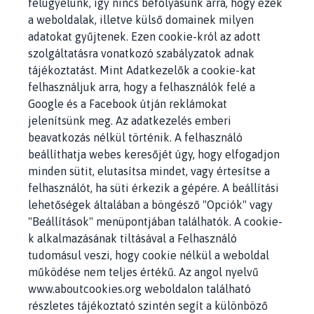
felügyelünk, így nincs befolyásunk arra, hogy ezek
a weboldalak, illetve külső domainek milyen
adatokat gyűjtenek. Ezen cookie-król az adott
szolgáltatásra vonatkozó szabályzatok adnak
tájékoztatást. Mint Adatkezelők a cookie-kat
felhasználjuk arra, hogy a felhasználók felé a
Google és a Facebook útján reklámokat
jelenítsünk meg. Az adatkezelés emberi
beavatkozás nélkül történik. A felhasználó
beállíthatja webes keresőjét úgy, hogy elfogadjon
minden sütit, elutasítsa mindet, vagy értesítse a
felhasználót, ha süti érkezik a gépére. A beállítási
lehetőségek általában a böngésző "Opciók" vagy
"Beállítások" menüpontjában találhatók. A cookie-
k alkalmazásának tiltásával a Felhasználó
tudomásul veszi, hogy cookie nélkül a weboldal
működése nem teljes értékű. Az angol nyelvű
www.aboutcookies.org weboldalon található
részletes tájékoztató szintén segít a különböző