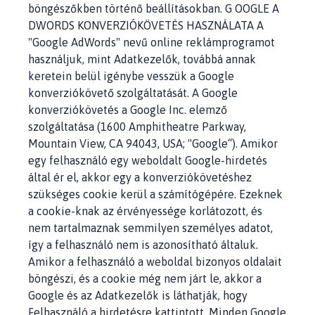
böngészőkben történő beállításokban. G OOGLE A
DWORDS KONVERZIÓKÖVETÉS HASZNÁLATA A
"Google AdWords" nevű online reklámprogramot
használjuk, mint Adatkezelők, továbbá annak
keretein belül igénybe vesszük a Google
konverziókövető szolgáltatását. A Google
konverziókövetés a Google Inc. elemző
szolgáltatása (1600 Amphitheatre Parkway,
Mountain View, CA 94043, USA; "Google“). Amikor
egy felhasználó egy weboldalt Google-hirdetés
által ér el, akkor egy a konverziókövetéshez
szükséges cookie kerül a számítógépére. Ezeknek
a cookie-knak az érvényessége korlátozott, és
nem tartalmaznak semmilyen személyes adatot,
így a felhasználó nem is azonosítható általuk.
Amikor a felhasználó a weboldal bizonyos oldalait
böngészi, és a cookie még nem járt le, akkor a
Google és az Adatkezelők is láthatják, hogy
Felhasználó a hirdetésre kattintott. Minden Google