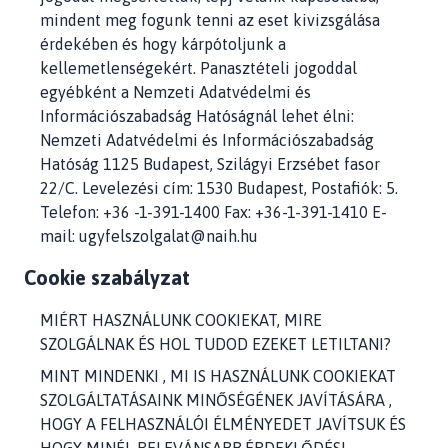
mindent meg fogunk tenni az eset kivizsgálása
érdekében és hogy kárpótoljunk a
kellemetlenségekért. Panasztételi jogoddal
egyébként a Nemzeti Adatvédelmi és
Információszabadság Hatóságnál lehet élni:
Nemzeti Adatvédelmi és Információszabadság
Hatóság 1125 Budapest, Szilágyi Erzsébet fasor
22/C. Levelezési cím: 1530 Budapest, Postafiók: 5.
Telefon: +36 -1-391-1400 Fax: +36-1-391-1410 E-
mail: ugyfelszolgalat@naih.hu
Cookie szabályzat
MIÉRT HASZNÁLUNK COOKIEKAT, MIRE
SZOLGÁLNAK ÉS HOL TUDOD EZEKET LETILTANI?
MINT MINDENKI , MI IS HASZNÁLUNK COOKIEKAT
SZOLGÁLTATÁSAINK MINŐSÉGÉNEK JAVÍTÁSÁRA ,
HOGY A FELHASZNÁLÓI ÉLMÉNYEDET JAVÍTSUK ÉS