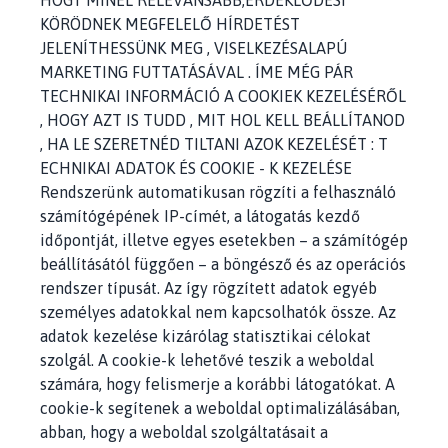
HOGY MINÉL RELEVÁNSABB,ÉRDEKLŐDÉSI
KÖRÖDNEK MEGFELELŐ HÍRDETÉST
JELENÍTHESSÜNK MEG , VISELKEZÉSALAPÚ
MARKETING FUTTATÁSÁVAL . ÍME MÉG PÁR
TECHNIKAI INFORMÁCIÓ A COOKIEK KEZELÉSÉRŐL
, HOGY AZT IS TUDD , MIT HOL KELL BEÁLLÍTANOD
, HA LE SZERETNÉD TILTANI AZOK KEZELÉSÉT : T
ECHNIKAI ADATOK ÉS COOKIE - K KEZELÉSE
Rendszerünk automatikusan rögzíti a felhasználó
számítógépének IP-címét, a látogatás kezdő
időpontját, illetve egyes esetekben – a számítógép
beállításától függően – a böngésző és az operációs
rendszer típusát. Az így rögzített adatok egyéb
személyes adatokkal nem kapcsolhatók össze. Az
adatok kezelése kizárólag statisztikai célokat
szolgál. A cookie-k lehetővé teszik a weboldal
számára, hogy felismerje a korábbi látogatókat. A
cookie-k segítenek a weboldal optimalizálásában,
abban, hogy a weboldal szolgáltatásait a