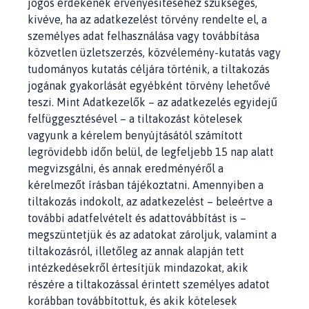
jogos érdekének érvényesítéséhez szükséges,
kivéve, ha az adatkezelést törvény rendelte el, a
személyes adat felhasználása vagy továbbítása
közvetlen üzletszerzés, közvélemény-kutatás vagy
tudományos kutatás céljára történik, a tiltakozás
jogának gyakorlását egyébként törvény lehetővé
teszi. Mint Adatkezelők – az adatkezelés egyidejű
felfüggesztésével – a tiltakozást kötelesek
vagyunk a kérelem benyújtásától számított
legrövidebb időn belül, de legfeljebb 15 nap alatt
megvizsgálni, és annak eredményéről a
kérelmezőt írásban tájékoztatni. Amennyiben a
tiltakozás indokolt, az adatkezelést – beleértve a
további adatfelvételt és adattovábbítást is –
megszüntetjük és az adatokat zároljuk, valamint a
tiltakozásról, illetőleg az annak alapján tett
intézkedésekről értesítjük mindazokat, akik
részére a tiltakozással érintett személyes adatot
korábban továbbítottuk, és akik kötelesek