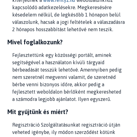
kiterjednek a
www.rentyz.hu
weboldalunkhoz
kapcsolódó adatkezelésekre. Megkeresésére
késedelem nélkül, de legkésőbb 1 hónapon belül
válaszolunk, hacsak a jogi feltételek a válaszadásra
2 hónapos hosszabbítást lehetővé nem teszik.
Mivel foglalkozunk?
Fejlesztettünk egy közösségi portált, aminek
segítségével a használaton kívüli tárgyaid
bérbeadását tesszük lehetővé. Amennyiben pedig
nem szeretnél megvenni valamit, de szeretnéd
bérbe venni bizonyos időre, akkor pedig a
fejlesztett weboldalon bérlőként megkeresheted
a számodra legjobb ajánlatot. Ilyen egyszerű.
Mit gyűjtünk és miért?
Regisztráció Szolgáltatásunkat regisztráció útján
veheted igénybe, ily módon szerződést kötünk