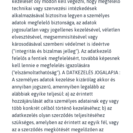
kezelését oly módon kell végezni, hogy megfelelő
technikai vagy szervezési intézkedések
alkalmazásával biztosítva legyen a személyes
adatok megfelelő biztonsága, az adatok
jogosulatlan vagy jogellenes kezelésével, véletlen
elvesztésével, megsemmisítésével vagy
károsodásával szembeni védelmet is ideértve
("integritás és bizalmas jelleg"). Az adatkezelő
felelős a fentiek megfelelésért, továbbá képesnek
kell lennie e megfelelés igazolására
("elszámoltathatóság"). A DATKEZELÉS JOGALAPJA :
A személyes adatok kezelése kizárólag akkor és
annyiban jogszerű, amennyiben legalább az
alábbiak egyike teljesül: a) az érintett
hozzájárulását adta személyes adatainak egy vagy
több konkrét célból történő kezeléséhez; b) az
adatkezelés olyan szerződés teljesítéséhez
szükséges, amelyben az érintett az egyik fél, vagy
az a szerződés megkötését megelőzően az