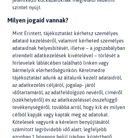
jelentkező kockázatoknak megfelelő védelmi
szintet nyújt.
Milyen jogaid vannak?
Mint Érintett, tájékoztatást kérhetsz személyes
adataid kezeléséről, valamint kérheted személyes
adataidnak helyesbítését, illetve – a jogszabályban
elrendelt adatkezelések kivételével – törlését a
hírlevelek láblécében található linken vagy
bármelyik elérhetőségünkön. Kérelmedre
tájékoztatást adunk az általunk kezelt adataidról,
az adatkezelés céljáról, jogalap- járól
időtartamáról, az adatfeldolgozó nevéről, címéről
(székhelyéről) és az adatkezeléssel összefüggő
tevékenységéről, továbbá arról, hogy kik és milyen
célból kapják vagy kapták meg az adatokat.
Kötelesek vagyunk a kérelem benyújtásától
számított legrövidebb idő alatt, legfeljebb
azonban 1 hónapon belül írásban, közérthető