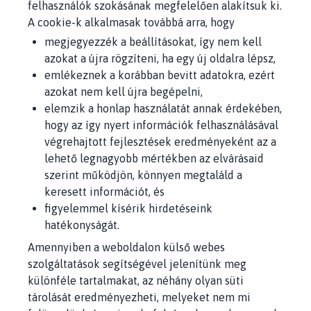
felhasználók szokásának megfelelően alakítsuk ki.
A cookie-k alkalmasak továbbá arra, hogy
megjegyezzék a beállításokat, így nem kell
azokat a újra rögzíteni, ha egy új oldalra lépsz,
emlékeznek a korábban bevitt adatokra, ezért
azokat nem kell újra begépelni,
elemzik a honlap használatát annak érdekében,
hogy az így nyert információk felhasználásával
végrehajtott fejlesztések eredményeként az a
lehető legnagyobb mértékben az elvárásaid
szerint működjön, könnyen megtaláld a
keresett információt, és
figyelemmel kísérik hirdetéseink
hatékonyságát.
Amennyiben a weboldalon külső webes
szolgáltatások segítségével jelenítünk meg
különféle tartalmakat, az néhány olyan süti
tárolását eredményezheti, melyeket nem mi