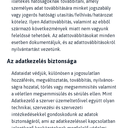
illetékes hatóságoknak továbbítani, amely
személyes adat továbbítására minket jogszabály
vagy jogerős hatósági utasítás/felhívás/határozat
kötelez. Ilyen Adattovábbítás, valamint az ebből
származó következmények miatt nem vagyunk
felelőssé tehetőek. Az adattovábbításokat minden
esetben dokumentáljuk, és az adattovábbításokról
nyilvántartást vezetünk.
Az adatkezelés biztonsága
Adataidat védjük, különösen a jogosulatlan
hozzáférés, megváltoztatás, továbbítás, nyilvános-
ságra hozatal, törlés vagy megsemmisítés valamint
a véletlen megsemmisülés és sérülés ellen. Mint
Adatkezelő a szerver üzemeltetőivel együtt olyan
technikai, szervezési és szervezeti
intézkedésekkel gondoskodunk az adatok
biztonságáról, ami az adatkezeléssel kapcsolatban