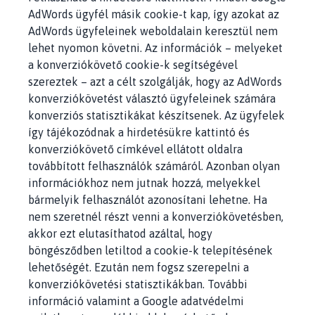
AdWords ügyfél másik cookie-t kap, így azokat az
AdWords ügyfeleinek weboldalain keresztül nem
lehet nyomon követni. Az információk – melyeket
a konverziókövető cookie-k segítségével
szereztek – azt a célt szolgálják, hogy az AdWords
konverziókövetést választó ügyfeleinek számára
konverziós statisztikákat készítsenek. Az ügyfelek
így tájékozódnak a hirdetésükre kattintó és
konverziókövető címkével ellátott oldalra
továbbított felhasználók számáról. Azonban olyan
információkhoz nem jutnak hozzá, melyekkel
bármelyik felhasználót azonosítani lehetne. Ha
nem szeretnél részt venni a konverziókövetésben,
akkor ezt elutasíthatod azáltal, hogy
böngésződben letiltod a cookie-k telepítésének
lehetőségét. Ezután nem fogsz szerepelni a
konverziókövetési statisztikákban. További
információ valamint a Google adatvédelmi