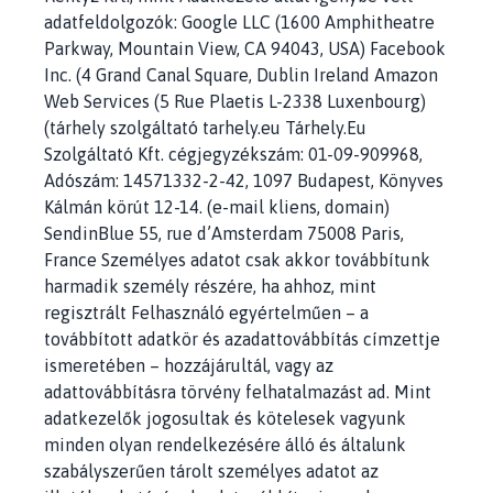
adatfeldolgozók: Google LLC (1600 Amphitheatre
Parkway, Mountain View, CA 94043, USA) Facebook
Inc. (4 Grand Canal Square, Dublin Ireland Amazon
Web Services (5 Rue Plaetis L-2338 Luxenbourg)
(tárhely szolgáltató tarhely.eu Tárhely.Eu
Szolgáltató Kft. cégjegyzékszám: 01-09-909968,
Adószám: 14571332-2-42, 1097 Budapest, Könyves
Kálmán körút 12-14. (e-mail kliens, domain)
SendinBlue 55, rue d’Amsterdam 75008 Paris,
France Személyes adatot csak akkor továbbítunk
harmadik személy részére, ha ahhoz, mint
regisztrált Felhasználó egyértelműen – a
továbbított adatkör és azadattovábbítás címzettje
ismeretében – hozzájárultál, vagy az
adattovábbításra törvény felhatalmazást ad. Mint
adatkezelők jogosultak és kötelesek vagyunk
minden olyan rendelkezésére álló és általunk
szabályszerűen tárolt személyes adatot az