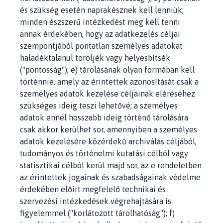
és szükség esetén naprakésznek kell lenniük;
minden észszerű intézkedést meg kell tenni
annak érdekében, hogy az adatkezelés céljai
szempontjából pontatlan személyes adatokat
haladéktalanul töröljék vagy helyesbítsék
("pontosság"); e) tárolásának olyan formában kell
történnie, amely az érintettek azonosítását csak a
személyes adatok kezelése céljainak eléréséhez
szükséges ideig teszi lehetővé; a személyes
adatok ennél hosszabb ideig történő tárolására
csak akkor kerülhet sor, amennyiben a személyes
adatok kezelésére közérdekű archiválás céljából,
tudományos és történelmi kutatási célból vagy
statisztikai célból kerül majd sor, az e rendeletben
az érintettek jogainak és szabadságainak védelme
érdekében előírt megfelelő technikai és
szervezési intézkedések végrehajtására is
figyelemmel ("korlátozott tárolhatóság"); f)