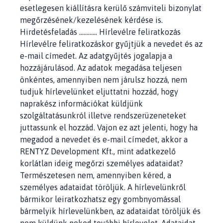
esetlegesen kiállításra kerülő számviteli bizonylat
megőrzésének/kezelésének kérdése is.
Hirdetésfeladás ………… Hírlevélre feliratkozás
Hírlevélre feliratkozáskor gyűjtjük a nevedet és az
e-mail címedet. Az adatgyűjtés jogalapja a
hozzájárulásod. Az adatok megadása teljesen
önkéntes, amennyiben nem járulsz hozzá, nem
tudjuk hírlevelünket eljuttatni hozzád, hogy
naprakész információkat küldjünk
szolgáltatásunkról illetve rendszerüzeneteket
juttassunk el hozzád. Vajon ez azt jelenti, hogy ha
megadod a nevedet és e-mail címedet, akkor a
RENTYZ Development Kft.
, mint adatkezelő
korlátlan ideig megőrzi személyes adataidat?
Természetesen nem, amennyiben kéred, a
személyes adataidat töröljük. A hírlevelünkről
bármikor leiratkozhatsz egy gombnyomással
bármelyik hírlevelünkben, az adataidat töröljük és