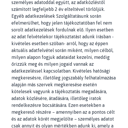
személyes adatoddal együtt, az adatközléstől
számított legfeljebb 2 év elteltével törlöljük.
Egyéb adatkezelések Szolgáltatásunk során
efelmerülhet, hogy jelen tájékoztatóban fel nem
sorolt adatkezelések fordulnak elő. Ilyen esetben
az adat felvételekor tájékoztatást adunk írásban -
kivételes esetben szóban- arról, hogy az éppen
aktuális adatfelvétel során miként, milyen célból,
milyen alapon fogjuk adataidat kezelni, meddig
őrizzük meg és milyen jogaid vannak az
adatkezeléssel kapcsolatban. Kivételes hatósági
megkeresésre, illetőleg jogszabály felhatalmazása
alapján más szervek megkeresése esetén
kötelesek vagyunk a tájékoztatás megadására,
adatok közlésére, átadására, illetőleg iratok
rendelkezésre bocsátására. Ezen esetekben a
megkereső részére – amennyiben az a pontos célt
és az adatok körét megjelölte – személyes adatot
csak annyit és olyan mértékben adunk ki, amely a