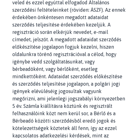
veled és ezzel egyúttal elfogadod Általános
szerződési feltételeinket (röviden: ÁSZF). Az ennek
érdekében önkéntesen megadott adataidat
szerződés teljesítése érdekében kezeljük. A
regisztráció során elkérjük nevedet, e-mail
címedet, jelszót. A megadott adataidat szerződés
előkészítése jogalapon fogjuk kezelni, hiszen
oldalunkra törénő regisztrációval a célod, hogy
igénybe vedd szolgáltatásunkat, vagy
bérbeadóként, vagy bérlőként, esetleg
mindkettőként. Adataidat szerződés előkészítése
és szerződés teljesítése jogalapon, a polgári jogi
igények elévüléséig jogosultak vagyunk
megőrizni, ami jelenlegi jogszabályi környezetben
5 év. Számla kiállításra köztünk és regisztrált
felhasználóink közt nem kerül sor, a Bérlő és a
Bérbeadó közötti szerződésből eredő jogok és
kötelezettségek köztetek áll fenn, így az ezzel
kapcsolatos adatkezelési kérdések, mint az