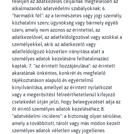
feleljen az adatkezelés céljainak megfelelően az
alkalmazandó adatvédelmi szabályoknak; 6.
"harmadik fél": az a természetes vagy jogi személy,
közhatalmi szerv, ügynökség vagy bármely egyéb
szerv, amely nem azonos az érintettel, az
adatkezelővel, az adatfeldolgozóval vagy azokkal a
személyekkel, akik az adatkezelő vagy
adatfeldolgozó közvetlen irányítása alatt a
személyes adatok kezelésére felhatalmazást
kaptak; 7. "az érintett hozzájárulása": az érintett
akaratának önkéntes, konkrét és megfelelő
tájékoztatáson alapuló és egyértelmű
kinyilvánítása, amellyel az érintett nyilatkozat
vagy a megerősítést félreérthetetlenül kifejező
cselekedet útján jelzi, hogy beleegyezését adja az
őt érintő személyes adatok kezeléséhez; 8.
"adatvédelmi incidens": a biztonság olyan sérülése,
amely a továbbított, tárolt vagy más módon kezelt
személyes adatok véletlen vagy jogellenes