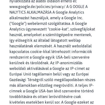
nyilatkozata az alábbi oldalon érhető el:
www.google.de/policies/privacy/ A G OOGLE A
NALYTICS ALKALMAZÁSA A Google Analytics
alkalmazást használjuk, amely a Google Inc.
("Google") webelemző szolgáltatása. A Google
Analytics úgynevezett "cookie-kat", szövegfájlokat
használ, amelyeket a számítógépedre mentenek,
így elősegítik az általad látogatott weblap
használatának elemzését. A használt weboldallal
kapcsolatos cookie-kkal létrehozott információk
rendszerint a Google egyik USA-beli szerverére
kerülnek és tárolódnak. Az IP-anonimizálás
weboldali aktiválásával a Google az IP-címet az
Európai Unió tagállamain belül vagy az Európai
Gazdasági Térségről szóló megállapodásban részes
más államokban előzőleg megrövidíti. A teljes IP-
címnek a Google USA-ban lévő szerverére történő
továbbítására és ottani lerövidítésére csak
kivételes esetekben kerül sor. A Google ezeket az