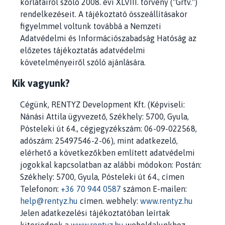
korlátairól szóló 2008. évi XLVIII. törvény ("Grtv.")
rendelkezéseit. A tájékoztató összeállításakor
figyelmmel voltunk továbbá a Nemzeti
Adatvédelmi és Információszabadság Hatóság az
előzetes tájékoztatás adatvédelmi
követelményeiről szóló ajánlására.
Kik vagyunk?
Cégünk,
RENTYZ Development Kft.
(Képviseli:
Nánási Attila ügyvezető, Székhely:
5700, Gyula,
Pósteleki út 64.
, cégjegyzékszám:
06-09-022568
,
adószám:
25497546-2-06
), mint adatkezelő,
elérhető a következőkben említett adatvédelmi
jogokkal kapcsolatban az alábbi módokon: Postán:
Székhely:
5700, Gyula, Pósteleki út 64.
, címen
Telefonon:
+36 70 944 0587
számon E-mailen:
help@rentyz.hu
címen. webhely:
www.rentyz.hu
Jelen adatkezelési tájékoztatóban leírtak