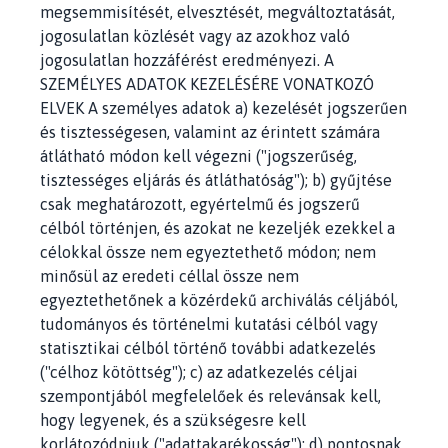
megsemmisítését, elvesztését, megváltoztatását,
jogosulatlan közlését vagy az azokhoz való
jogosulatlan hozzáférést eredményezi. A
SZEMÉLYES ADATOK KEZELÉSÉRE VONATKOZÓ
ELVEK A személyes adatok a) kezelését jogszerűen
és tisztességesen, valamint az érintett számára
átlátható módon kell végezni ("jogszerűség,
tisztességes eljárás és átláthatóság"); b) gyűjtése
csak meghatározott, egyértelmű és jogszerű
célból történjen, és azokat ne kezeljék ezekkel a
célokkal össze nem egyeztethető módon; nem
minősül az eredeti céllal össze nem
egyeztethetőnek a közérdekű archiválás céljából,
tudományos és történelmi kutatási célból vagy
statisztikai célból történő további adatkezelés
("célhoz kötöttség"); c) az adatkezelés céljai
szempontjából megfelelőek és relevánsak kell,
hogy legyenek, és a szükségesre kell
korlátozódniuk ("adattakarékosság"); d) pontosnak