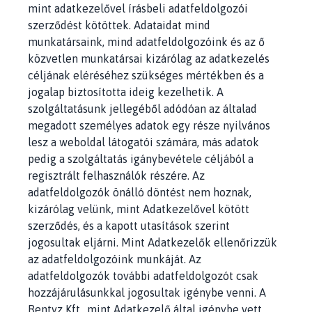
mint adatkezelővel írásbeli adatfeldolgozói
szerződést kötöttek. Adataidat mind
munkatársaink, mind adatfeldolgozóink és az ő
közvetlen munkatársai kizárólag az adatkezelés
céljának eléréséhez szükséges mértékben és a
jogalap biztosította ideig kezelhetik. A
szolgáltatásunk jellegéből adódóan az általad
megadott személyes adatok egy része nyilvános
lesz a weboldal látogatói számára, más adatok
pedig a szolgáltatás igánybevétele céljából a
regisztrált felhasználók részére. Az
adatfeldolgozók önálló döntést nem hoznak,
kizárólag velünk, mint Adatkezelővel kötött
szerződés, és a kapott utasítások szerint
jogosultak eljárni. Mint Adatkezelők ellenőrizzük
az adatfeldolgozóink munkáját. Az
adatfeldolgozók további adatfeldolgozót csak
hozzájárulásunkkal jogosultak igénybe venni. A
Rentyz Kft., mint Adatkezelő által igénybe vett