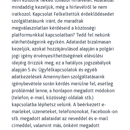
nem küldünk neked további hírlevelet. Adataidat
mindaddig kezeljük, még a hírlevélről le nem
iratkozol. Kapcsolat Felkeltettük érdeklődésedet
szolgáltatásunk iránt, de maradtak
megválaszolatlan kérdéseid a közösségi
platformunkkal kapcsolatban? Tedd fel nekünk
elérhetőségeink egyikén. Adataidat bizalmasan
kezeljük, azokat hozzájárulásod alapján a polgári
jogi igény érvényesíthetőségének elévülési
idejéig őrizzük meg, ez a hatályos jogszabályok
alapján 5 év. Ügyfélkapcsolatok és egyéb
adatkezelések Amennyiben szolgáltatásaink
igénybevétele során kérdés merülne fel, esetleg
problémád lenne, a honlapon megadott módokon
(telefon, e-mail, közösségi oldalak stb.)
kapcsolatba léphetsz velünk. A beérkezett e-
maileket, üzeneteket, telefononokat, Facebook-on
stb. megadott adataidat az neveddel és e-mail
címeddel, valamint más, önként megadott