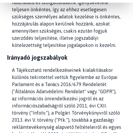
használata és szolgáltatásaink igénybevétele
teljesen önkéntes, így az ehhez esetlegesen
szükséges személyes adatok kezelése is önkéntes,
hozzájárulás alapon kerülnek hozzánk, azokat
amennyiben szükséges, csakis ezután fogjuk
szerződés teljesítése, illetve jogszabályi
kötelezettség teljesítése jogalapokon is kezelni.
Irányadó jogszabályok
A Tájékoztató rendelkezéseinek kialakításakor
különös tekintettel vettük figyelembe az Európai
Parlament és a Tanács 2016/679 Rendeletét
("Általános Adatvédelmi Rendelet" vagy "GDPR"),
az információs önrendelkezési jogról és az
információszabadságról szóló 2011. évi CXII.
törvény ("Infotv."), a Polgári Törvénykönyvről szóló
2013. évi V. törvény ("Ptk."), továbbá a gazdasági
reklámtevékenység alapvető feltételeiről és egyes