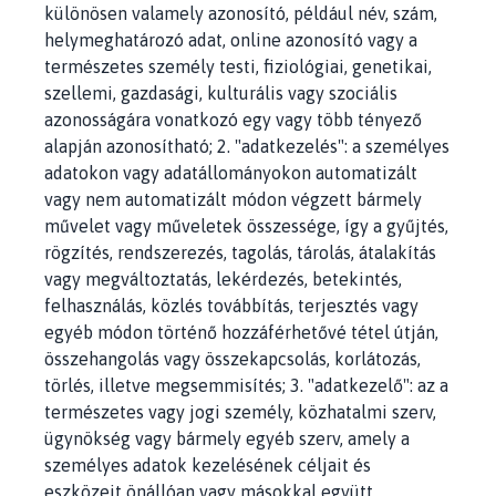
különösen valamely azonosító, például név, szám,
helymeghatározó adat, online azonosító vagy a
természetes személy testi, fiziológiai, genetikai,
szellemi, gazdasági, kulturális vagy szociális
azonosságára vonatkozó egy vagy több tényező
alapján azonosítható; 2. "adatkezelés": a személyes
adatokon vagy adatállományokon automatizált
vagy nem automatizált módon végzett bármely
művelet vagy műveletek összessége, így a gyűjtés,
rögzítés, rendszerezés, tagolás, tárolás, átalakítás
vagy megváltoztatás, lekérdezés, betekintés,
felhasználás, közlés továbbítás, terjesztés vagy
egyéb módon történő hozzáférhetővé tétel útján,
összehangolás vagy összekapcsolás, korlátozás,
törlés, illetve megsemmisítés; 3. "adatkezelő": az a
természetes vagy jogi személy, közhatalmi szerv,
ügynökség vagy bármely egyéb szerv, amely a
személyes adatok kezelésének céljait és
eszközeit önállóan vagy másokkal együtt